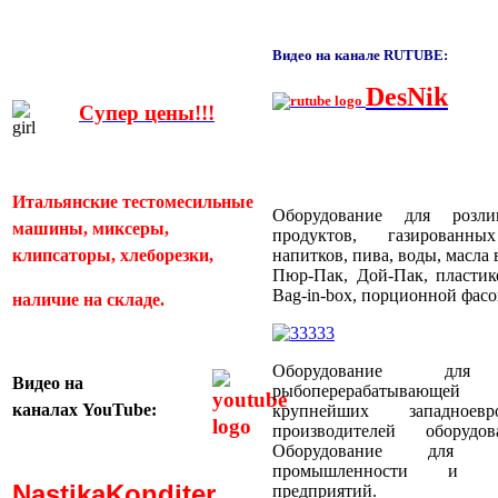
Видео на канале RUTUBE:
DesNik
Супер цены!!!
Итальянские тестомесильные
Оборудование для розл
машины, миксеры,
продуктов, газированн
клипсаторы, хлеборезки,
напитков, пива, воды, масла
Пюр-Пак, Дой-Пак, пластик
Bag-in-box, порционной фас
наличие на складе.
Оборудование для
Видео
на
рыбоперерабатывающей
каналах
YouTube:
крупнейших западноевр
производителей оборуд
Оборудование для пти
промышленности и пти
NastikaKonditer
предприятий.