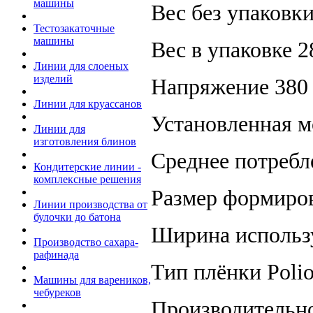
машины
Вес без упаковки
Тестозакаточные
машины
Вес в упаковке 2
Линии для слоеных
изделий
Напряжение 380
Линии для круассанов
Установленная м
Линии для
изготовления блинов
Среднее потребле
Кондитерские линии -
комплексные решения
Размер формиров
Линии производства от
булочки до батона
Ширина использ
Производство сахара-
рафинада
Тип плёнки Polio
Машины для вареников,
чебуреков
Производительнос