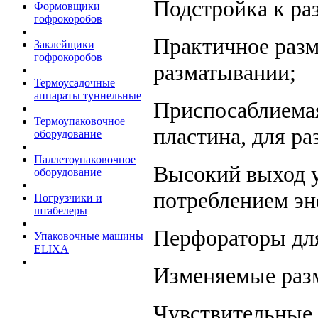
Подстройка к ра
Формовщики
гофрокоробов
Практичное разм
Заклейщики
гофрокоробов
разматывании;
Термоусадочные
аппараты туннельные
Приспосаблиемая
Термоупаковочное
пластина, для ра
оборудование
Паллетоупаковочное
Высокий выход у
оборудование
потреблением эн
Погрузчики и
штабелеры
Перфораторы для
Упаковочные машины
ELIXA
Изменяемые раз
Чувствительные 