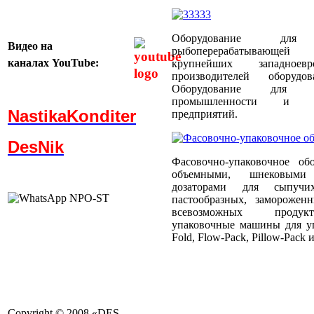
Оборудование для
Видео
на
рыбоперерабатывающей
каналах
YouTube:
крупнейших западноевр
производителей оборуд
Оборудование для пти
промышленности и пти
NastikaKonditer
предприятий.
DesNik
Фасовочно-упаковочное об
объемными, шнековыми
дозаторами для сыпучи
пастообразных, заморожен
всевозможных продукт
упаковочные машины для уп
Fold, Flow-Pack, Pillow-Pack и
Copyright © 2008 «DES