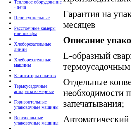
Тепловое оборудование
- печи
Гарантия на уп
Печи туннельные
месяцев
Расстоечные камеры
или шкафы
Описание упак
Хлеборезательные
линии
L-образный свар
Хлеборезательные
термоусадочным 
машины
Клипсаторы пакетов
Отдельные конве
Термоусадочные
необходимости п
аппараты камерные
запечатывания;
Горизонтальные
упаковочные машины
Автоматический 
Вертикальные
упаковочные машины