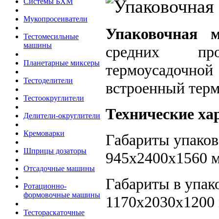
Системы БХМ
Мукопросеиватели
Упаковочная
Тестомесильные
машины
средних про
Планетарные миксеры
термоусадочн
Тестоделители
встроенный терм
Тестоокруглители
Технические ха
Делители-округлители
Кремоварки
Габариты упако
Шприцы дозаторы
945x2400x1560 
Отсадочные машины
Габариты в упак
Ротационно-
формовочные машины
1170x2030x1200
Тестораскаточные